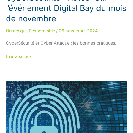
l’événement Digital Bay du mois
de novembre
Numérique Responsable
/
26 novembre 2024
CyberSécurité et Cyber Attaque : les bonnes pratiques…
CyberSécurité
Lire la suite »
:
Retour
sur
l’événement
Digital
Bay
du
mois
de
novembre