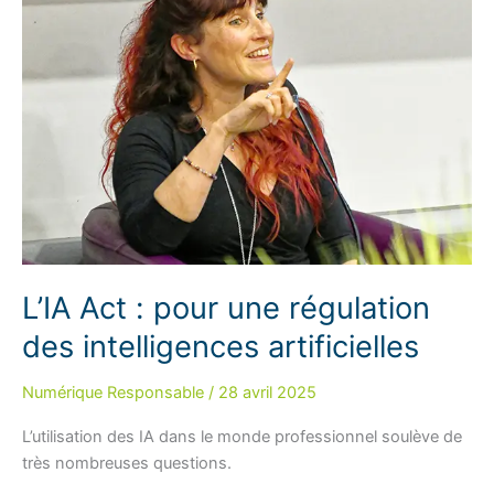
conseils
pour
une
prévention
efficace
L’IA Act : pour une régulation
des intelligences artificielles
Numérique Responsable
/
28 avril 2025
L’utilisation des IA dans le monde professionnel soulève de
très nombreuses questions.