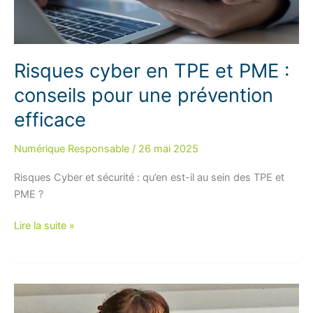
Risques cyber en TPE et PME :
conseils pour une prévention
efficace
Numérique Responsable
/
26 mai 2025
Risques Cyber et sécurité : qu’en est-il au sein des TPE et
PME ?
Risques
Lire la suite »
cyber
en
TPE
et
PME :