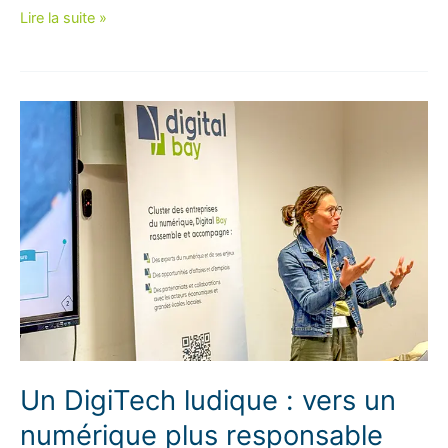
L’IA
Lire la suite »
Act :
pour
une
régulation
des
intelligences
artificielles
Un DigiTech ludique : vers un
numérique plus responsable