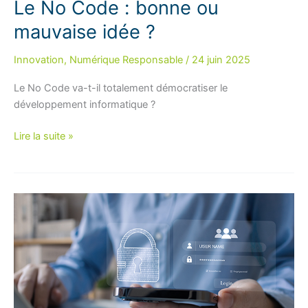
Le No Code : bonne ou
mauvaise idée ?
Innovation
,
Numérique Responsable
/
24 juin 2025
Le No Code va-t-il totalement démocratiser le
développement informatique ?
Le
Lire la suite »
No
Code :
bonne
ou
mauvaise
idée ?