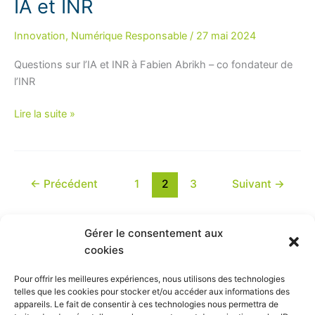
IA et INR
Innovation
,
Numérique Responsable
/
27 mai 2024
Questions sur l’IA et INR à Fabien Abrikh – co fondateur de
l’INR
IA
Lire la suite »
et
INR
←
Précédent
1
2
3
Suivant
→
Gérer le consentement aux
cookies
Plan du site
Pour offrir les meilleures expériences, nous utilisons des technologies
telles que les cookies pour stocker et/ou accéder aux informations des
Mentions légales
appareils. Le fait de consentir à ces technologies nous permettra de
Politique de confidentialité