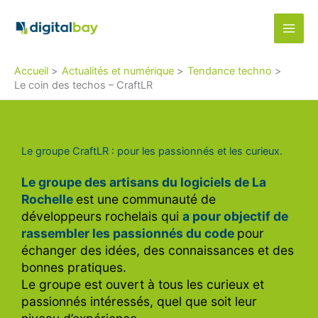
Aller
au
contenu
Accueil
Actualités et numérique
Tendance techno
Le coin des techos – CraftLR
Le groupe CraftLR : pour les passionnés et les curieux.
Le groupe des artisans du logiciels de La
Rochelle
est une communauté de
développeurs rochelais qui
a pour objectif de
rassembler les passionnés du code
pour
échanger des idées, des connaissances et des
bonnes pratiques.
Le groupe est ouvert à tous les curieux et
passionnés intéressés, quel que soit leur