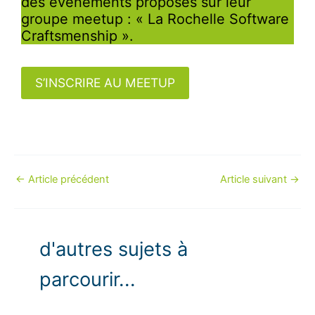
des événements proposés sur leur
groupe meetup : « La Rochelle Software
Craftsmenship ».
S’INSCRIRE AU MEETUP
←
Article précédent
Article suivant
→
d'autres sujets à
parcourir...