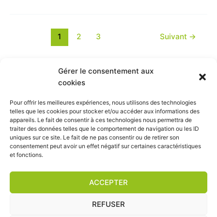
de
janvier
1
2
3
Suivant
→
Gérer le consentement aux
cookies
Plan du site
Pour offrir les meilleures expériences, nous utilisons des technologies
telles que les cookies pour stocker et/ou accéder aux informations des
Mentions légales
appareils. Le fait de consentir à ces technologies nous permettra de
Politique de confidentialité
traiter des données telles que le comportement de navigation ou les ID
Politique de cookies (UE)
uniques sur ce site. Le fait de ne pas consentir ou de retirer son
consentement peut avoir un effet négatif sur certaines caractéristiques
et fonctions.
ACCEPTER
REFUSER