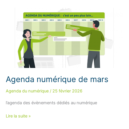
la
Formation
des
Salariés
du
Numérique
Agenda numérique de mars
Agenda du numérique
/
25 février 2026
l’agenda des évènements dédiés au numérique
Agenda
Lire la suite »
numérique