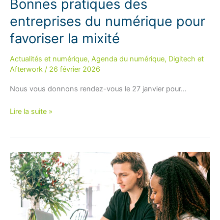
Bonnes pratiques des
entreprises du numérique pour
favoriser la mixité
Actualités et numérique
,
Agenda du numérique
,
Digitech et
Afterwork
/
26 février 2026
Nous vous donnons rendez-vous le 27 janvier pour…
Bonnes
Lire la suite »
pratiques
des
entreprises
du
numérique
pour
favoriser
la
mixité