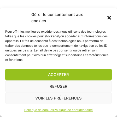
personnelles
Gérer le consentement aux
cookies
Plan du site
Pour offrir les meilleures expériences, nous utilisons des technologies
telles que les cookies pour stocker et/ou accéder aux informations des
Mentions légales
appareils. Le fait de consentir à ces technologies nous permettra de
Politique de confidentialité
traiter des données telles que le comportement de navigation ou les ID
Politique de cookies (UE)
uniques sur ce site. Le fait de ne pas consentir ou de retirer son
consentement peut avoir un effet négatif sur certaines caractéristiques
et fonctions.
ACCEPTER
REFUSER
Conception du site
Pix-ln
| © 2026 Digitalbay | cluster des
VOIR LES PRÉFÉRENCES
entreprises du numérique partenaire de la CDA La Rochelle
Politique de cookies
Politique de confidentialité