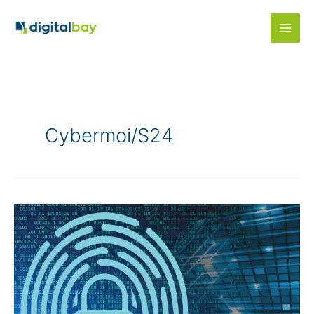
Aller
au
contenu
Cybermoi/s24