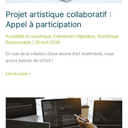
Projet artistique collaboratif :
Appel à participation
Actualités et numérique
,
Evènement Digitalbay
,
Numérique
Responsable
/
28 avril 2026
En vue de la création d’une œuvre d’art multimédia, nous
avons besoin de VOUS !
Projet
Lire la suite »
artistique
collaboratif :
Appel
à
participation