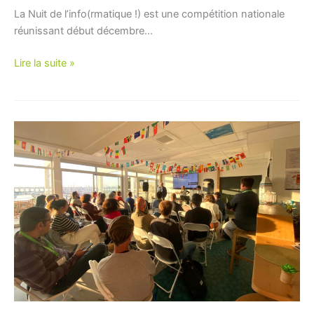
La Nuit de l’info(rmatique !) est une compétition nationale
réunissant début décembre…
La
Lire la suite »
Nuit
de
l’info
au
CESI