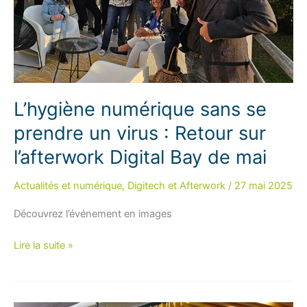
L’hygiène numérique sans se
prendre un virus : Retour sur
l’afterwork Digital Bay de mai
Actualités et numérique
,
Digitech et Afterwork
/
27 mai 2025
Découvrez l’événement en images
L’hygiène
Lire la suite »
numérique
sans
se