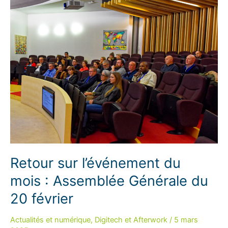
prendre
un
virus
:
Retour
sur
l’afterwork
Digital
Bay
de
mai
Retour sur l’événement du
mois : Assemblée Générale du
20 février
Actualités et numérique
,
Digitech et Afterwork
/
5 mars