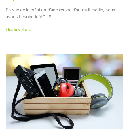
En vue de la création d’une œuvre d’art multimédia, nous
avons besoin de VOUS !
Challenge
Lire la suite »
CTF
au
CESI
La
Rochelle