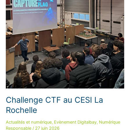
Challenge CTF au CESI La
Rochelle
Actualités et numérique
,
Evènement Digitalbay
,
Numérique
Responsable
/
27 juin 2026