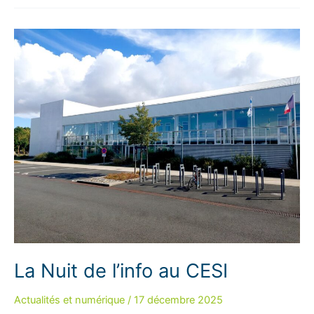
pour
le
challenge
Cybersécurité
–
Capture
The
Flag !
La Nuit de l’info au CESI
Actualités et numérique
/
17 décembre 2025