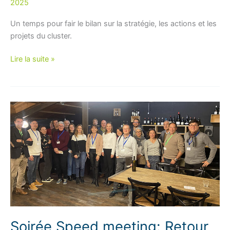
2025
Un temps pour fair le bilan sur la stratégie, les actions et les
projets du cluster.
Retour
Lire la suite »
sur
l’événement
du
mois : Assemblée
Générale
du
20
février
Soirée Speed meeting: Retour