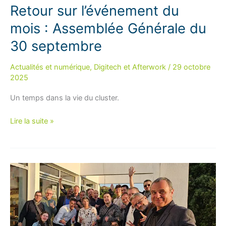
Retour sur l’événement du
mois : Assemblée Générale du
30 septembre
Actualités et numérique
,
Digitech et Afterwork
/
29 octobre
2025
Un temps dans la vie du cluster.
Retour
Lire la suite »
sur
l’événement
du
mois : Assemblée
Générale
du
30
septembre