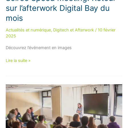
sur l’afterwork Digital Bay du
mois
Actualités et numérique
,
Digitech et Afterwork
/
10 février
2025
Découvrez l’événement en images
Soirée
Lire la suite »
Speed
meeting:
Retour
sur
l’afterwork
Digital
Bay
du
mois