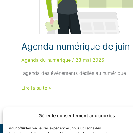
Agenda numérique de juin
Agenda du numérique
/
23 mai 2026
l’agenda des évènements dédiés au numérique
Agenda
Lire la suite »
numérique
de
juin
Gérer le consentement aux cookies
2026
Pour offrir les meilleures expériences, nous utilisons des